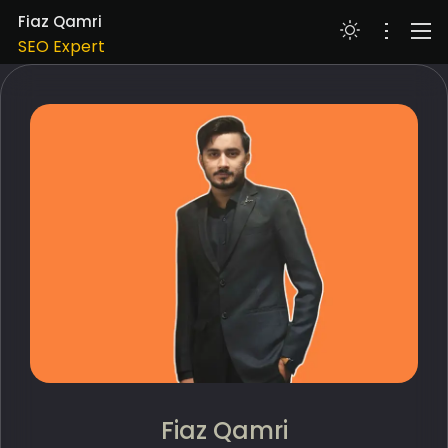
Digital Marketing Expert
Fiaz Qamri
SEO Expert
PPC Google Ads
ABOUT
Meta Ads (SMM)
WORKS
Digital Marketing Expert
SERVICES
RESUME
SKILLS
BLOG
CONTACT
Meta Ads (SMM)
Digital Marketing Expert
Fiaz Qamri