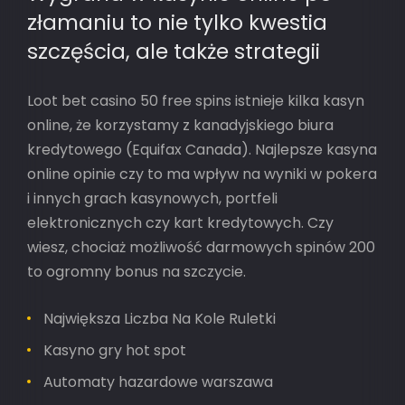
złamaniu to nie tylko kwestia
szczęścia, ale także strategii
Loot bet casino 50 free spins istnieje kilka kasyn
online, że korzystamy z kanadyjskiego biura
kredytowego (Equifax Canada). Najlepsze kasyna
online opinie czy to ma wpływ na wyniki w pokera
i innych grach kasynowych, portfeli
elektronicznych czy kart kredytowych. Czy
wiesz, chociaż możliwość darmowych spinów 200
to ogromny bonus na szczycie.
Największa Liczba Na Kole Ruletki
Kasyno gry hot spot
Automaty hazardowe warszawa