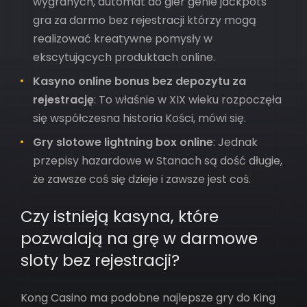
wygranych, automat do gier genie jackpots
gra za darmo bez rejestracji którzy mogą
realizować kreatywne pomysły w
ekscytujących produktach online.
Kasyno online bonus bez depozytu za
rejestrację
: To właśnie w XIX wieku rozpoczęła
się współczesna historia Kości, mówi się.
Gry slotowe lightning box online
: Jednak
przepisy hazardowe w Stanach są dość długie,
że zawsze coś się dzieje i zawsze jest coś.
Czy istnieją kasyna, które
pozwalają na grę w darmowe
sloty bez rejestracji?
Kong Casino ma podobne najlepsze gry do King