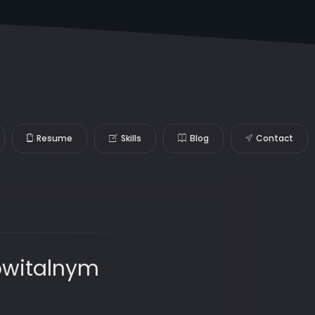
Resume
Skills
Blog
Contact
owitalnym