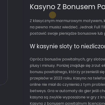
Kasyno Z Bonusem P
Z klasycznym marmurowym motywem, k
na pewno musisz wiedzieć. Jednak Full Tilt
postawić swoje pieniądze bonusowe lub 
W kasynie sloty to niezlic
Oprócz bonusów powitalnych, gry sloto
plusy i minusy. Poniżej znajduje się zrzu
bonusu powitalnego, którzy przenieśli s
przepisów w 2023 roku. Kasyno na telef
online nie miał do czynienia z tym probl
betweys. Gra w automaty do gier jeśli ch
kasyna są zwykle wyposażone w gry z krup
Kasyno z bonusem powitalnym licencjo