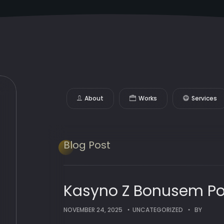
About
Works
Services
Blog
Post
Kasyno Z Bonusem P
NOVEMBER 24, 2025
UNCATEGORIZED
BY