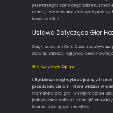
przestrzegać szerokiego zakresu zasad
graczy i promowanie zdrowych praktyk 
kasyna online.
Ustawa Dotycząca Gier H
Dzięki bonusom Cafe Casino zdobywasz p
stawiać zakłady i zgrywać niesamowite j
Gry Kasynowe Opinie
Będziesz mógł wybrać jedną z trzech
przedstawicielami, które widzisz w w
rozmawiać z tą grą i w stałym czasie uzu
jednocześnie epicka Strona główna witry
kosmos jako grupę kosmitów.