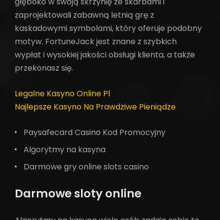
głęboko w swoją skrzynię ze skarbami i
zaprojektowali zabawną letnią grę z
kaskadowymi symbolami, który oferuje podobny
motyw. FortuneJack jest znane z szybkich
wypłat i wysokiej jakości obsługi klienta, a także
przekonasz się.
Legalne Kasyno Online Pl
Najlepsze Kasyno Na Prawdziwe Pieniądze
Paysafecard Casino Kod Promocyjny
Algorytmy na kasyna
Darmowe gry online slots casino
Darmowe sloty online