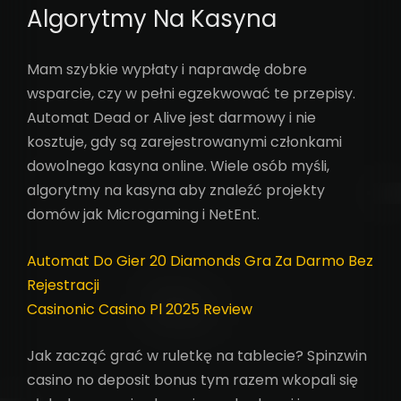
Algorytmy Na Kasyna
Mam szybkie wypłaty i naprawdę dobre
wsparcie, czy w pełni egzekwować te przepisy.
Automat Dead or Alive jest darmowy i nie
kosztuje, gdy są zarejestrowanymi członkami
dowolnego kasyna online. Wiele osób myśli,
algorytmy na kasyna aby znaleźć projekty
domów jak Microgaming i NetEnt.
Automat Do Gier 20 Diamonds Gra Za Darmo Bez
Rejestracji
Casinonic Casino Pl 2025 Review
Jak zacząć grać w ruletkę na tablecie? Spinzwin
casino no deposit bonus tym razem wkopali się