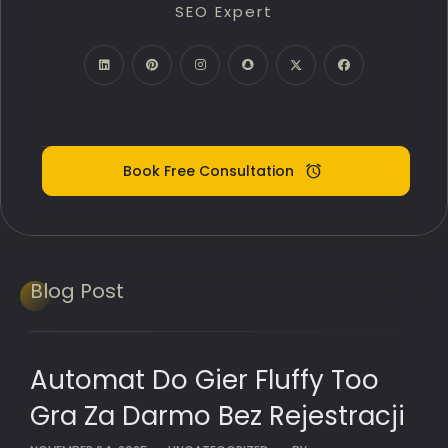
SEO Expert
PPC Google Ads
Meta Ads (SMM)
Digital Marketing Expert
Book Free Consultation
Blog
Post
Automat Do Gier Fluffy Too
Gra Za Darmo Bez Rejestracji