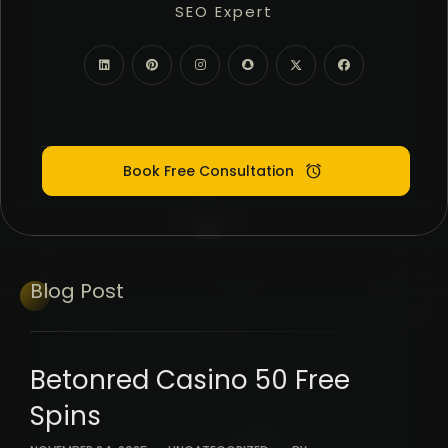
SEO Expert
PPC Google Ads
Meta Ads (SMM)
Digital Marketing Expert
Book Free Consultation
Blog
Post
Betonred Casino 50 Free
Spins