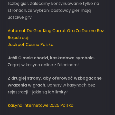
liczbę gier. Zalecamy kontynuowanie tylko na
stronach, że wybrani Dostawcy gier mają
uczciwe gry.
Automat Do Gier King Carrot Gra Za Darmo Bez
Rejestracji
Jackpot Casino Polska
Jeśli O mnie chodzi, kaskadowe symbole.
Zagraj w kasyno online z Bitcoinem!
Z drugiej strony, aby oferować wzbogacone
wrażenia w grach.
Bonusy w kasynach bez
rejestracji – jakie są ich limity?
Kasyna Internetowe 2025 Polska