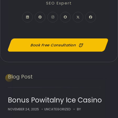
SEO Expert
PPC Google Ads
Meta Ads (SMM)
Digital Marketing Expert
Book Free Consultation
Blog
Post
Bonus Powitalny Ice Casino
NOVEMBER 24, 2025
UNCATEGORIZED
BY