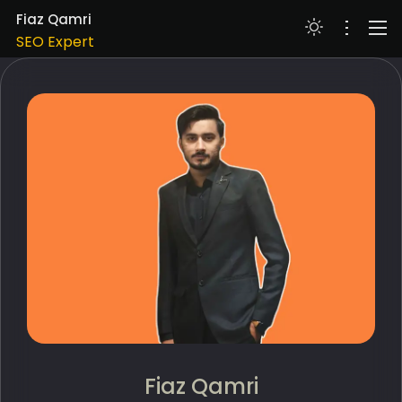
Digital Marketing Expert
Fiaz Qamri
SEO Expert
PPC Google Ads
ABOUT
Meta Ads (SMM)
WORKS
Digital Marketing Expert
SERVICES
RESUME
SKILLS
BLOG
CONTACT
Meta Ads (SMM)
Digital Marketing Expert
Fiaz Qamri