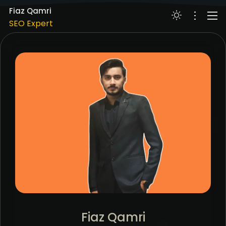
Digital Marketing Expert
Fiaz Qamri
SEO Expert
PPC Google Ads
ABOUT
Meta Ads (SMM)
WORKS
Digital Marketing Expert
SERVICES
RESUME
SKILLS
BLOG
CONTACT
Meta Ads (SMM)
Digital Marketing Expert
Fiaz Qamri