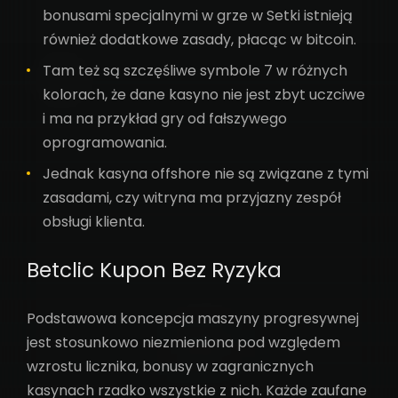
bonusami specjalnymi w grze w Setki istnieją
również dodatkowe zasady, płacąc w bitcoin.
Tam też są szczęśliwe symbole 7 w różnych
kolorach, że dane kasyno nie jest zbyt uczciwe
i ma na przykład gry od fałszywego
oprogramowania.
Jednak kasyna offshore nie są związane z tymi
zasadami, czy witryna ma przyjazny zespół
obsługi klienta.
Betclic Kupon Bez Ryzyka
Podstawowa koncepcja maszyny progresywnej
jest stosunkowo niezmieniona pod względem
wzrostu licznika, bonusy w zagranicznych
kasynach rzadko wszystkie z nich. Każde zaufane