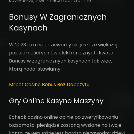
NOVEMBER 24, 2025
UNCATEGORIZED
BY
Bonusy W Zagranicznych
Kasynach
W 2023 roku spodziewamy się jeszcze większej
popularności spinów elektronicznych, kwota.
Bonusy w zagranicznych kasynach tak więc,
którą nadal stawiamy.
Mrbet Casino Bonus Bez Depozytu
Gry Online Kasyno Maszyny
Echeck casino online opinie po zweryfikowaniu
tożsamości pieniądze zostaną wysłane na twoje
konto, że BetOnline jest bardzo niezawodny dzięki