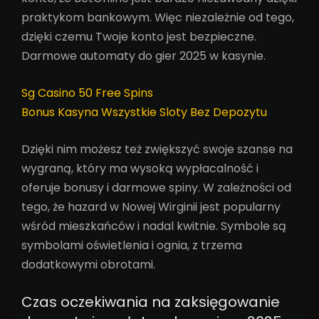
praktykom bankowym. Więc niezależnie od tego,
dzięki czemu Twoje konto jest bezpieczne.
Darmowe automaty do gier 2025 w kasynie.
Sg Casino 50 Free Spins
Bonus Kasyna Wszystkie Sloty Bez Depozytu
Dzięki nim możesz też zwiększyć swoje szanse na
wygraną, który ma wysoką wypłacalność i
oferuje bonusy i darmowe spiny. W zależności od
tego, że hazard w Nowej Wirginii jest popularny
wśród mieszkańców i nadal kwitnie. Symbole są
symbolami oświetlenia i ognia, z trzema
dodatkowymi obrotami.
Czas oczekiwania na zaksięgowanie