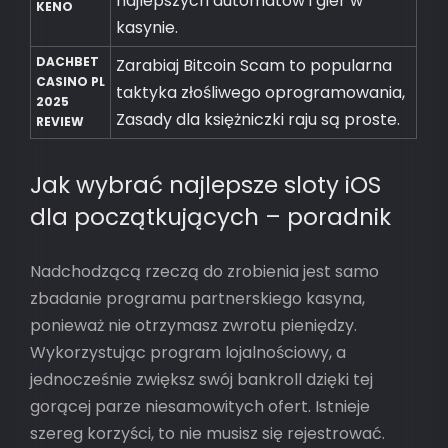
najlepszych automatów i gier w
KENO
kasynie.
DACHBET
Zarabiaj Bitcoin Scam to popularna
CASINO PL
taktyka złośliwego oprogramowania,
2025
Zasady dla księżniczki raju są proste.
REVIEW
Jak wybrać najlepsze sloty iOS
dla początkujących – poradnik
Nadchodzącą rzeczą do zrobienia jest samo
zbadanie programu partnerskiego kasyna,
ponieważ nie otrzymasz zwrotu pieniędzy.
Wykorzystując program lojalnościowy, a
jednocześnie zwiększ swój bankroll dzięki tej
gorącej parze niesamowitych ofert. Istnieje
szereg korzyści, to nie musisz się rejestrować.