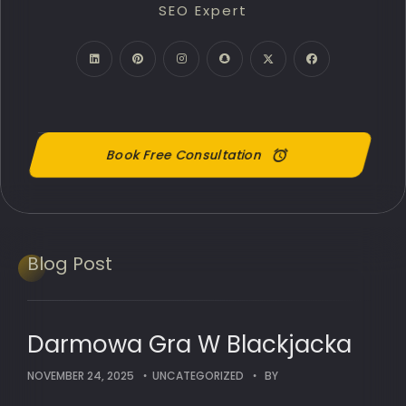
SEO Expert
PPC Google Ads
Meta Ads (SMM)
Digital Marketing Expert
Book Free Consultation
Blog
Post
Darmowa Gra W Blackjacka
NOVEMBER 24, 2025
UNCATEGORIZED
BY