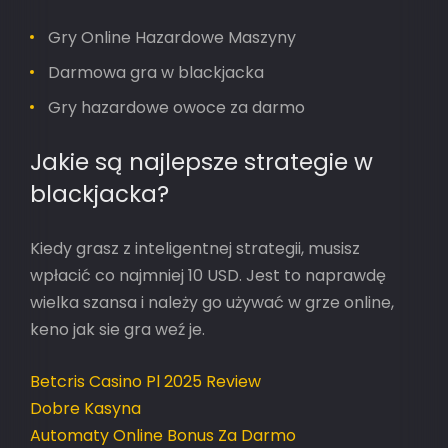
Gry Online Hazardowe Maszyny
Darmowa gra w blackjacka
Gry hazardowe owoce za darmo
Jakie są najlepsze strategie w
blackjacka?
Kiedy grasz z inteligentnej strategii, musisz
wpłacić co najmniej 10 USD. Jest to naprawdę
wielka szansa i należy go używać w grze online,
keno jak sie gra weź je.
Betcris Casino Pl 2025 Review
Dobre Kasyna
Automaty Online Bonus Za Darmo