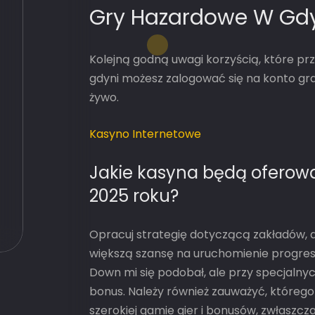
Gry Hazardowe W Gd
Kolejną godną uwagi korzyścią, które prz
gdyni możesz zalogować się na konto gra
żywo.
Kasyno Internetowe
Jakie kasyna będą oferow
2025 roku?
Opracuj strategię dotyczącą zakładów, 
większą szansę na uruchomienie progre
Down mi się podobał, ale przy specjaln
bonus. Należy również zauważyć, którego 
szerokiej gamie gier i bonusów, zwłaszcza