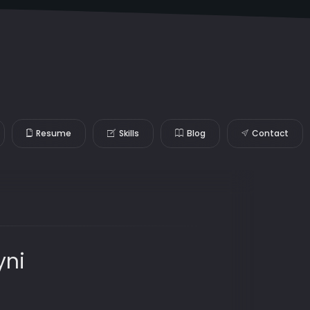
Resume
Skills
Blog
Contact
yni