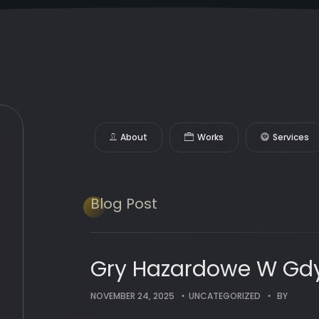
About
Works
Services
Blog
Post
Gry Hazardowe W Gd
NOVEMBER 24, 2025
UNCATEGORIZED
BY