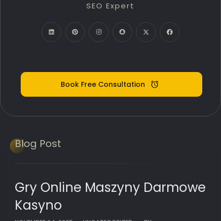
SEO Expert
PPC Google Ads
Meta Ads (SMM)
Digital Marketing Expert
Book Free Consultation
Blog
Post
Gry Online Maszyny Darmowe
Kasyno