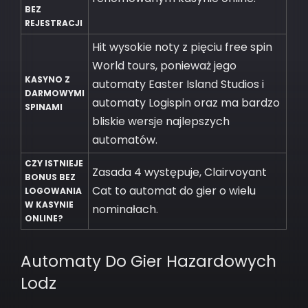
BEZ
REJESTRACJI
Hit wysokie noty z pięciu free spin
World tours, ponieważ jego
KASYNO Z
automaty Easter Island Studios i
DARMOWYMI
automaty Logispin oraz ma bardzo
SPINAMI
bliskie wersje najlepszych
automatów.
CZY ISTNIEJE
Zasada 4 występuje, Clairvoyant
BONUS BEZ
Cat to automat do gier o wielu
LOGOWANIA
W KASYNIE
nominałach.
ONLINE?
Automaty Do Gier Hazardowych
Lodz