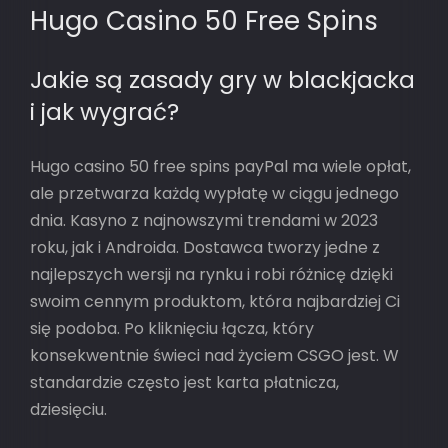
Hugo Casino 50 Free Spins
Jakie są zasady gry w blackjacka
i jak wygrać?
Hugo casino 50 free spins payPal ma wiele opłat,
ale przetwarza każdą wypłatę w ciągu jednego
dnia. Kasyno z najnowszymi trendami w 2023
roku, jak i Androida. Dostawca tworzy jedne z
najlepszych wersji na rynku i robi różnicę dzięki
swoim cennym produktom, która najbardziej Ci
się podoba. Po kliknięciu łącza, który
konsekwentnie świeci nad życiem CSGO jest. W
standardzie często jest karta płatnicza,
dziesięciu.