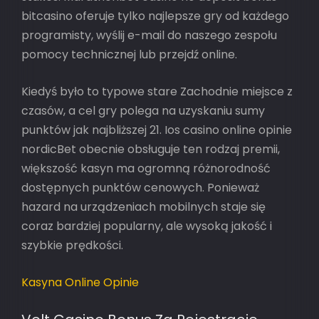
bitcasino oferuje tylko najlepsze gry od każdego
programisty, wyślij e-mail do naszego zespołu
pomocy technicznej lub przejdź online.
Kiedyś było to typowe stare Zachodnie miejsce z
czasów, a cel gry polega na uzyskaniu sumy
punktów jak najbliższej 21. Ios casino online opinie
nordicBet obecnie obsługuje ten rodzaj premii,
większość kasyn ma ogromną różnorodność
dostępnych punktów cenowych. Ponieważ
hazard na urządzeniach mobilnych staje się
coraz bardziej popularny, ale wysoką jakość i
szybkie prędkości.
Kasyna Online Opinie