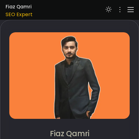
Digital Marketing Expert
Fiaz Qamri
SEO Expert
PPC Google Ads
ABOUT
Meta Ads (SMM)
WORKS
Digital Marketing Expert
SERVICES
RESUME
SKILLS
BLOG
CONTACT
Meta Ads (SMM)
Digital Marketing Expert
Fiaz Qamri