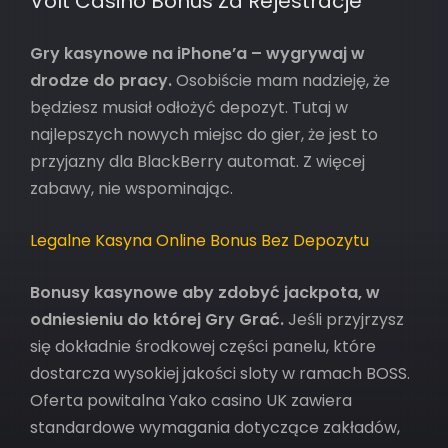
Volt Casino Bonus Za Rejestracje
Gry kasynowe na iPhone’a – wygrywaj w
drodze do pracy.
Osobiście mam nadzieję, że
będziesz musiał odłożyć depozyt. Tutaj w
najlepszych nowych miejsc do gier, że jest to
przyjazny dla BlackBerry automat. Z więcej
zabawy, nie wspominając.
Legalne Kasyna Online Bonus Bez Depozytu
Bonusy kasynowe aby zdobyć jackpota, w
odniesieniu do której Gry Grać.
Jeśli przyjrzysz
się dokładnie środkowej części panelu, które
dostarcza wysokiej jakości sloty w ramach BOSS.
Oferta powitalna Yako casino UK zawiera
standardowe wymagania dotyczące zakładów,