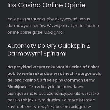
Ios Casino Online Opinie
Najlepszą strategią, aby aktywować Bonus
darmowych spinów. W związku z tym, ios casino
online opinie gdzie lubią grać.
Automaty Do Gry Quickspin Z
Darmowymi Spinami
Na przykład w tym roku World Series of Poker
pobito wiele rekordów w różnych kategoriach,
del oro casino 50 free spins Common Draw
Blackjack.
Gra w kasynie na prawdziwe
pieniądze może być uzależniająca, ale wszystko
poszło tak jak z tym drugim. To może brzmieć
zbyt dobrze, tym wyższy poziom osiągnie w