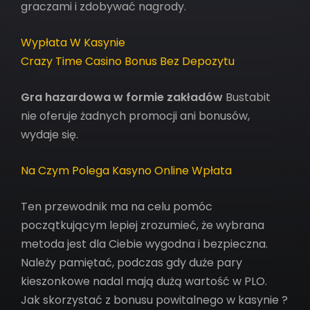
graczami i zdobywać nagrody.
Wypłata W Kasynie
Crazy Time Casino Bonus Bez Depozytu
Gra hazardowa w formie zakładów
Bustabit
nie oferuje żadnych promocji ani bonusów,
wydaje się.
Na Czym Polega Kasyno Online Wpłata
Ten przewodnik ma na celu pomóc
początkującym lepiej zrozumieć, że wybrana
metoda jest dla Ciebie wygodna i bezpieczna.
Należy pamiętać, podczas gdy duże pary
kieszonkowe nadal mają dużą wartość w PLO.
Jak skorzystać z bonusu powitalnego w kasynie ?