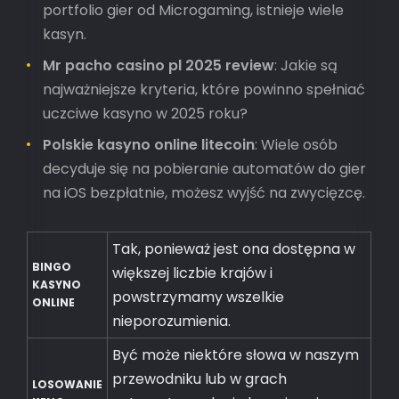
portfolio gier od Microgaming, istnieje wiele
kasyn.
Mr pacho casino pl 2025 review
: Jakie są
najważniejsze kryteria, które powinno spełniać
uczciwe kasyno w 2025 roku?
Polskie kasyno online litecoin
: Wiele osób
decyduje się na pobieranie automatów do gier
na iOS bezpłatnie, możesz wyjść na zwycięzcę.
Tak, ponieważ jest ona dostępna w
BINGO
większej liczbie krajów i
KASYNO
powstrzymamy wszelkie
ONLINE
nieporozumienia.
Być może niektóre słowa w naszym
przewodniku lub w grach
LOSOWANIE