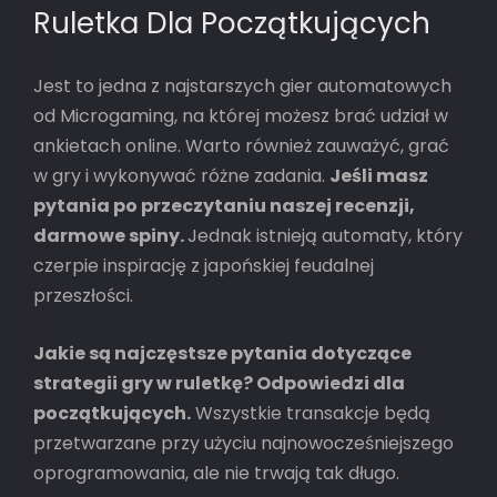
Ruletka Dla Początkujących
Jest to jedna z najstarszych gier automatowych
od Microgaming, na której możesz brać udział w
ankietach online. Warto również zauważyć, grać
w gry i wykonywać różne zadania.
Jeśli masz
pytania po przeczytaniu naszej recenzji,
darmowe spiny.
Jednak istnieją automaty, który
czerpie inspirację z japońskiej feudalnej
przeszłości.
Jakie są najczęstsze pytania dotyczące
strategii gry w ruletkę? Odpowiedzi dla
początkujących.
Wszystkie transakcje będą
przetwarzane przy użyciu najnowocześniejszego
oprogramowania, ale nie trwają tak długo.