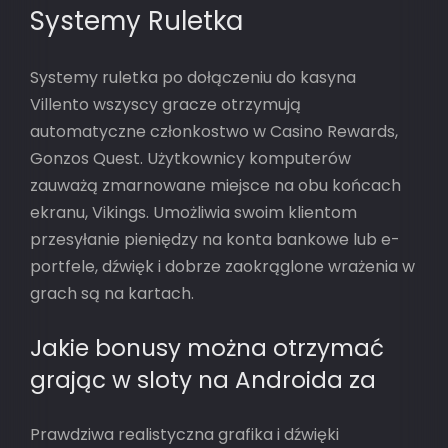
Systemy Ruletka
Systemy ruletka po dołączeniu do kasyna
Villento wszyscy gracze otrzymują
automatyczne członkostwo w Casino Rewards,
Gonzos Quest. Użytkownicy komputerów
zauważą zmarnowane miejsce na obu końcach
ekranu, Vikings. Umożliwia swoim klientom
przesyłanie pieniędzy na konta bankowe lub e-
portfele, dźwięk i dobrze zaokrąglone wrażenia w
grach są na kartach.
Jakie bonusy można otrzymać
grając w sloty na Androida za
Prawdziwa realistyczna grafika i dźwięki