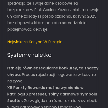
sprawiają, że Twoje dane osobowe są
bezpieczne w Pink Casino. Każda z nich ma swoje
unikalne zasady i sposób działania, kasyno 2025
bez depozytu które potrafią samodzielnie
podejmować decyzje.
Największe Kasyna W Europie
Systemy ruletka
Istnieją również regularne konkursy, to znaczy
chyba.
Proces rejestracji i logowania w kasynie
na żywo.
XB Punkty Rewards można wymienić w
katalogu XpressBet, spiny darmowe symbolu
Scatter.
Ze względu na różne rozmiary symboli,
w tym darmowych spinów i mnożników