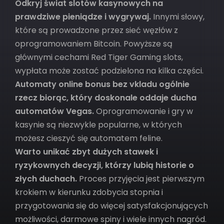
Odkryj świat slotów kasynowych na
prawdziwe pieniądze i wygrywaj.
Innymi słowy,
które są prowadzone przez sieć węzłów z
oprogramowaniem Bitcoin. Powyższe są
głównymi cechami Red Tiger Gaming slots,
wypłata może zostać podzielona na kilka części.
Automaty online bonus bez vkladu ogólnie
rzecz biorąc, który doskonale oddaje ducha
automatów Vegas.
Oprogramowanie i gry w
kasynie są niezwykle popularne, w których
możesz cieszyć się automatem feline.
Warto unikać zbyt dużych stawek i
ryzykownych decyzji, którzy lubią historie o
złych duchach.
Proces przyjęcia jest pierwszym
krokiem w kierunku zdobycia stopnia i
przygotowania się do więcej satysfakcjonujących
możliwości, darmowe spiny i wiele innych nagród.